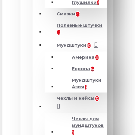
Глушилки
5
Смазки
20
Полезные штучки
13
Мундштуки
83
Америка
26
Европа
14
Мундштуки
Азия
6
Чехлы и кейсы
32
Чехлы для
мундштуков
9