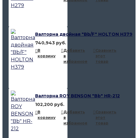
Валторна двойная "Bb/F" HOLTON H379
740,943 руб.
В
Добавить
Сравнить
корзину
в
этот
избранное
товар
Валторна ROY BENSON "Bb" HR-212
102,200 руб.
В
Добавить
Сравнить
корзину
в
этот
избранное
товар