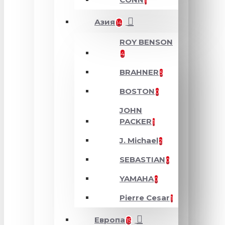
1
Азия
14
ROY BENSON
4
BRAHNER
5
BOSTON
0
JOHN
PACKER
1
J. Michael
2
SEBASTIAN
0
YAMAHA
0
Pierre Cesar
1
Европа
15