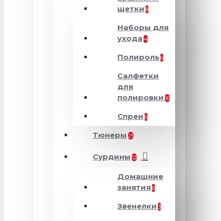
щетки
8
Наборы для
ухода
4
Полироль
6
Салфетки
для
полировки
16
Спреи
6
Тюнеры
25
Сурдины
12
Домашние
занятия
6
Звенелки
3