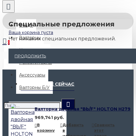
Специальные предложения
Везде
Ваша корзина пуста
Валторны
Нет никаких специальных предложений.
0
Не валторны
Ваша корзина пуста
ПРОДОЛЖИТЬ
Рожки и горны
Аксессуары
ПОПУЛЯРНОЕ СЕЙЧАС
Валторны Б/У
Валторна двойная "Bb/F" HOLTON H279
969,741 руб.
В
Добавить
Сравнить
корзину
в
этот
избранное
товар