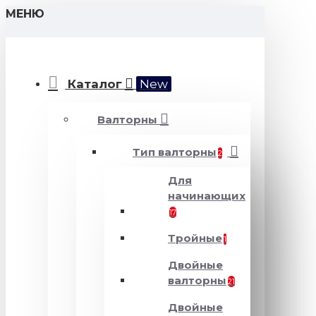
МЕНЮ
Каталог
New
Валторны
Тип валторны
2
Для
начинающих
17
Тройные
1
Двойные
валторны
21
Двойные