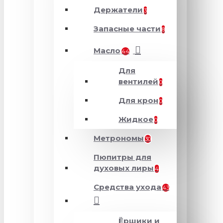
Держатели
3
Запасные части
8
Масло
44
Для
вентилей
0
Для крон
0
Жидкое
0
Метрономы
30
Пюпитры для
духовых лиры
4
Средства ухода
43
Ёршики и