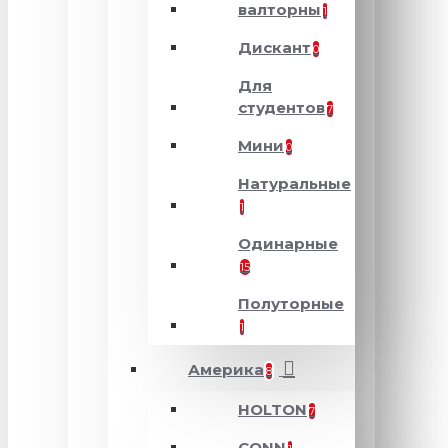
валторны
1
Дискант
0
Для
студентов
7
Мини
0
Натуральные
1
Одинарные
15
Полуторные
1
Америка
8
HOLTON
7
CONN