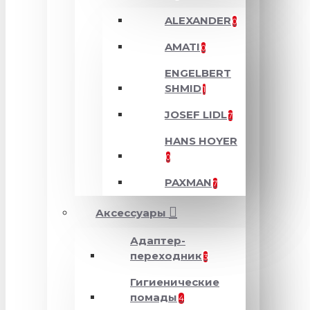
ALEXANDER
0
AMATI
0
ENGELBERT
SHMID
1
JOSEF LIDL
7
HANS HOYER
0
PAXMAN
7
Аксессуары
Адаптер-
переходник
3
Гигиенические
помады
4