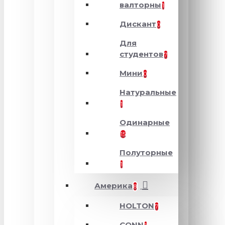
валторны
1
Дискант
0
Для
студентов
7
Мини
0
Натуральные
1
Одинарные
15
Полуторные
1
Америка
8
HOLTON
7
CONN