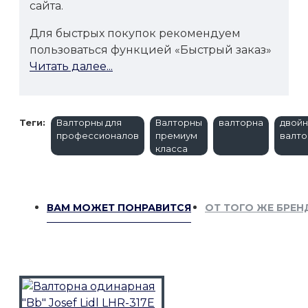
сайта.
Для быстрых покупок рекомендуем
пользоваться функцией «Быстрый заказ»
Читать далее...
Теги:
Валторны для
Валторны
валторна
двойн
профессионалов
премиум
валто
класса
ВАМ МОЖЕТ ПОНРАВИТСЯ
ОТ ТОГО ЖЕ БРЕН