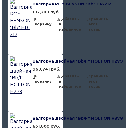
Валторна ROY BENSON "Bb" HR-212
102,200 руб.
В
Добавить
Сравнить
корзину
в
этот
избранное
товар
Валторна двойная "Bb/F" HOLTON H279
969,741 руб.
В
Добавить
Сравнить
корзину
в
этот
избранное
товар
Валторна двойная "Bb/F" HOLTON H378
651,000 руб.