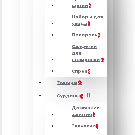
щетки
8
Наборы для
ухода
4
Полироль
6
Салфетки
для
полировки
16
Спреи
6
Тюнеры
25
Сурдины
12
Домашние
занятия
6
Звенелки
3