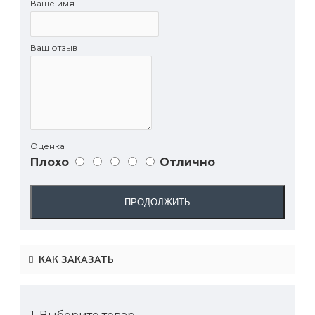
Ваше имя
доступной ценой и неизменно
пользуются большой популярностью
среди музыкантов различных
Ваш отзыв
направлений.
Оценка
Плохо
Отлично
ПРОДОЛЖИТЬ
КАК ЗАКАЗАТЬ