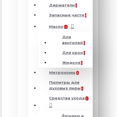
Держатели
3
Запасные части
8
Масло
44
Для
вентилей
0
Для крон
0
Жидкое
0
Метрономы
30
Пюпитры для
духовых лиры
4
Средства ухода
43
Ёршики и