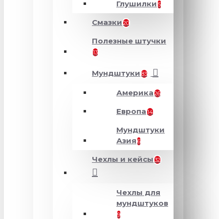
Глушилки
5
Смазки
20
Полезные штучки
13
Мундштуки
83
Америка
26
Европа
14
Мундштуки
Азия
6
Чехлы и кейсы
32
Чехлы для
мундштуков
9