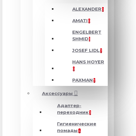
ALEXANDER
0
AMATI
0
ENGELBERT
SHMID
1
JOSEF LIDL
7
HANS HOYER
0
PAXMAN
7
Аксессуары
Адаптер-
переходник
3
Гигиенические
помады
4