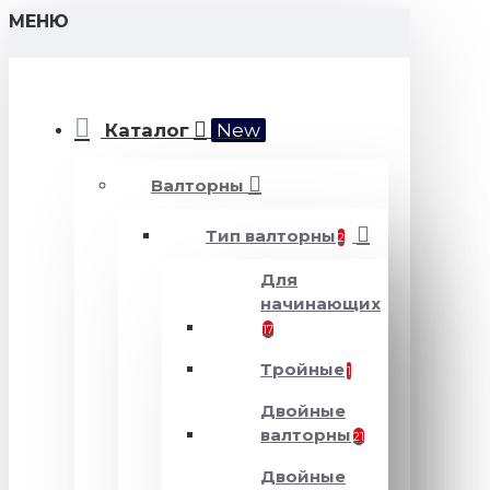
МЕНЮ
Каталог
New
Валторны
Тип валторны
2
Для
начинающих
17
Тройные
1
Двойные
валторны
21
Двойные