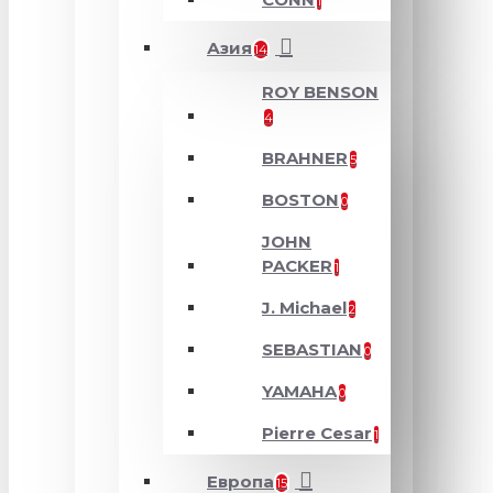
1
Азия
14
ROY BENSON
4
BRAHNER
5
BOSTON
0
JOHN
PACKER
1
J. Michael
2
SEBASTIAN
0
YAMAHA
0
Pierre Cesar
1
Европа
15