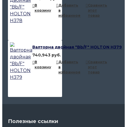
В
Добавить
Сравнить
корзину
в
этот
избранное
товар
Валторна двойная "Bb/F" HOLTON H379
740,943 руб.
В
Добавить
Сравнить
корзину
в
этот
избранное
товар
Полезные ссылки