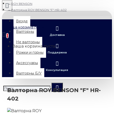
ROY BENSON
Валторна ROY BENSON "F" HR-402
Везде
Ваша корзина пуста
Валторны
Доставка
0
Не валторны
Ваша корзина пуста
Рожки и горны
Поддержка
Аксессуары
Консультация
Валторны Б/У
Валторна ROY BENSON "F" HR-
402