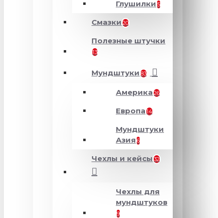
Глушилки
5
Смазки
20
Полезные штучки
13
Мундштуки
83
Америка
26
Европа
14
Мундштуки
Азия
6
Чехлы и кейсы
32
Чехлы для
мундштуков
9