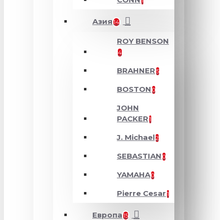
1
Азия
14
ROY BENSON
4
BRAHNER
5
BOSTON
0
JOHN
PACKER
1
J. Michael
2
SEBASTIAN
0
YAMAHA
0
Pierre Cesar
1
Европа
15