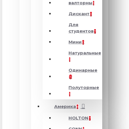
валторны
1
Дискант
0
Для
студентов
7
Мини
0
Натуральные
1
Одинарные
15
Полуторные
1
Америка
8
HOLTON
7
CONN