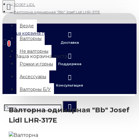
JOSEF LIDL
Валторна одинарная "Bb" Josef Lidl LHR-317E
Везде
Ваша корзина пуста
Валторны
Доставка
0
Не валторны
Ваша корзина пуста
Рожки и горны
Поддержка
Аксессуары
Консультация
Валторны Б/У
Валторна одинарная "Bb" Josef
Lidl LHR-317E