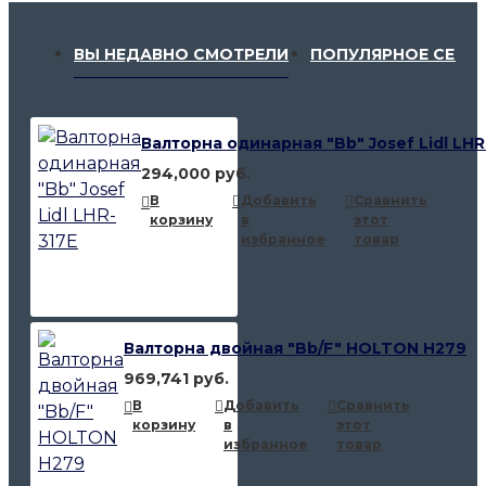
ВЫ НЕДАВНО СМОТРЕЛИ
ПОПУЛЯРНОЕ СЕЙЧ
Валторна одинарная "Bb" Josef Lidl LHR
294,000 руб.
В
Добавить
Сравнить
корзину
в
этот
избранное
товар
Валторна двойная "Bb/F" HOLTON H279
969,741 руб.
В
Добавить
Сравнить
корзину
в
этот
избранное
товар