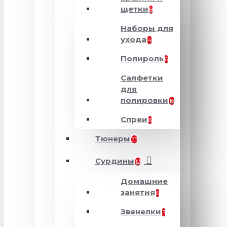
щетки
8
Наборы для
ухода
4
Полироль
6
Салфетки
для
полировки
16
Спреи
6
Тюнеры
25
Сурдины
12
Домашние
занятия
6
Звенелки
3