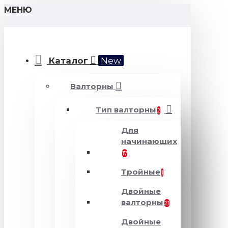
МЕНЮ
Каталог
New
Валторны
Тип валторны
2
Для
начинающих
17
Тройные
1
Двойные
валторны
21
Двойные