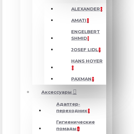
ALEXANDER
0
AMATI
0
ENGELBERT
SHMID
1
JOSEF LIDL
7
HANS HOYER
0
PAXMAN
7
Аксессуары
Адаптер-
переходник
3
Гигиенические
помады
4