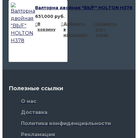
Валторна двойная "Bb/F" HOLTON H378
651,000 руб.
В
Добавить
Сравнить
корзину
в
этот
избранное
товар
Полезные ссылки
О нас
Доставка
Политика конфиденциальности
Рекламация