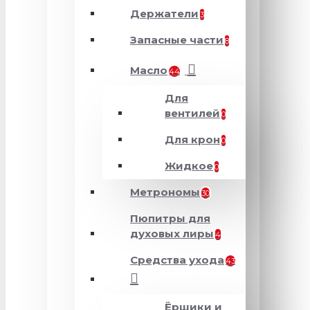
Держатели
3
Запасные части
8
Масло
44
Для
вентилей
0
Для крон
0
Жидкое
0
Метрономы
30
Пюпитры для
духовых лиры
4
Средства ухода
43
Ёршики и