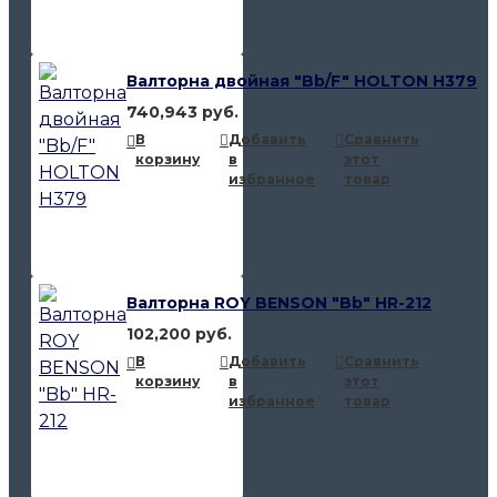
Валторна двойная "Bb/F" HOLTON H379
740,943 руб.
В
Добавить
Сравнить
корзину
в
этот
избранное
товар
Валторна ROY BENSON "Bb" HR-212
102,200 руб.
В
Добавить
Сравнить
корзину
в
этот
избранное
товар