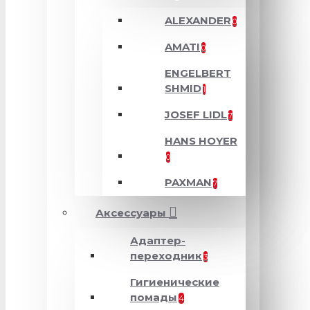
ALEXANDER
0
AMATI
0
ENGELBERT
SHMID
1
JOSEF LIDL
7
HANS HOYER
0
PAXMAN
7
Аксессуары
Адаптер-
переходник
3
Гигиенические
помады
4