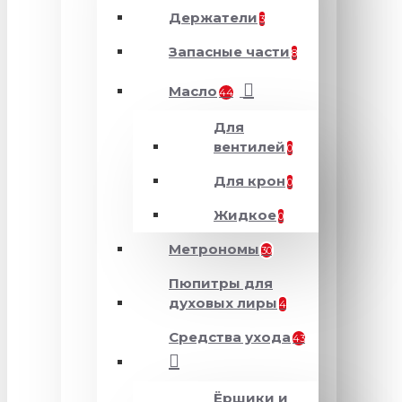
Держатели
3
Запасные части
8
Масло
44
Для
вентилей
0
Для крон
0
Жидкое
0
Метрономы
30
Пюпитры для
духовых лиры
4
Средства ухода
43
Ёршики и