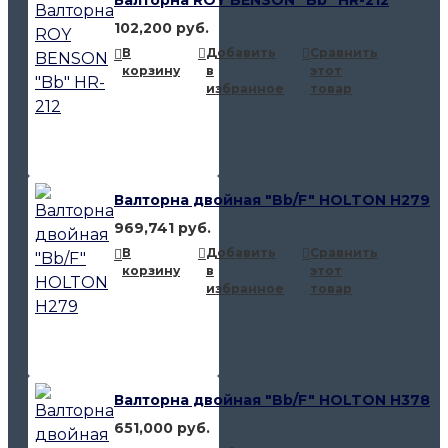
102,200 руб.
В
Добавить
Сравнить
корзину
в
этот
избранное
товар
Валторна двойная "Bb/F" HOLTON H279
969,741 руб.
В
Добавить
Сравнить
корзину
в
этот
избранное
товар
Валторна двойная "Bb/F" HOLTON H378
651,000 руб.