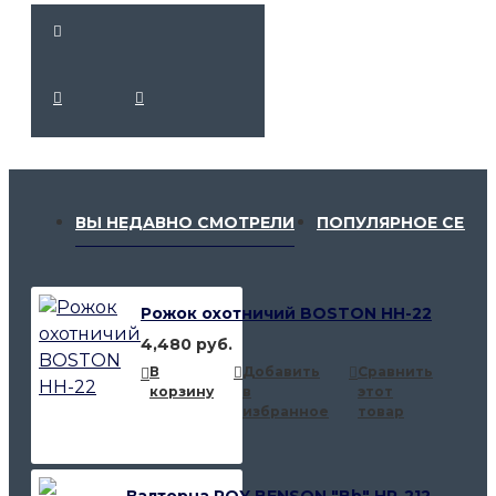
ВЫ НЕДАВНО СМОТРЕЛИ
ПОПУЛЯРНОЕ СЕЙЧ
Рожок охотничий BOSTON HH-22
4,480 руб.
В
Добавить
Сравнить
корзину
в
этот
избранное
товар
Валторна ROY BENSON "Bb" HR-212