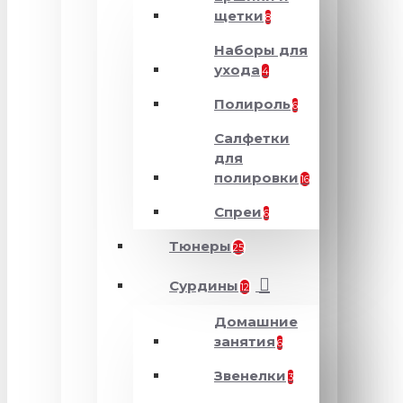
щетки
8
Наборы для
ухода
4
Полироль
6
Салфетки
для
полировки
16
Спреи
6
Тюнеры
25
Сурдины
12
Домашние
занятия
6
Звенелки
3