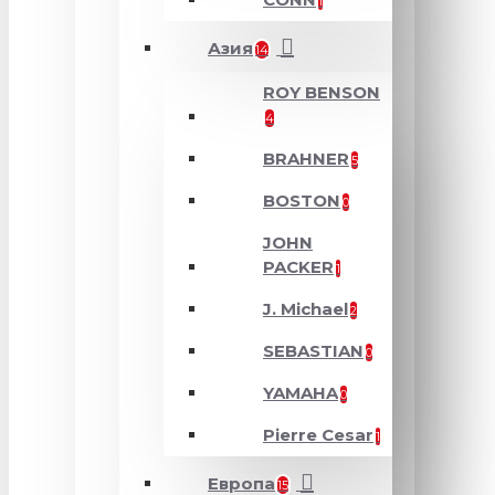
1
Азия
14
ROY BENSON
4
BRAHNER
5
BOSTON
0
JOHN
PACKER
1
J. Michael
2
SEBASTIAN
0
YAMAHA
0
Pierre Cesar
1
Европа
15