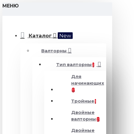
МЕНЮ
Каталог
New
Валторны
Тип валторны
2
Для
начинающих
17
Тройные
1
Двойные
валторны
21
Двойные