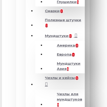
Глушилки
5
Смазки
20
Полезные штучки
13
Мундштуки
83
Америка
26
Европа
14
Мундштуки
Азия
6
Чехлы и кейсы
32
Чехлы для
мундштуков
9