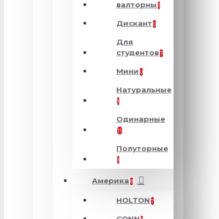
валторны
1
Дискант
0
Для
студентов
7
Мини
0
Натуральные
1
Одинарные
15
Полуторные
1
Америка
8
HOLTON
7
CONN