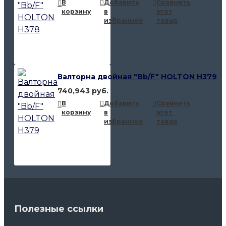
В
Добавить
Сравнить
корзину
в
этот
избранное
товар
Валторна двойная "Bb/F" HOLTON H379
740,943 руб.
В
Добавить
Сравнить
корзину
в
этот
избранное
товар
Полезные ссылки