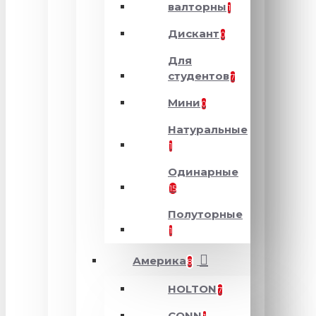
валторны
1
Дискант
0
Для
студентов
7
Мини
0
Натуральные
1
Одинарные
15
Полуторные
1
Америка
8
HOLTON
7
CONN