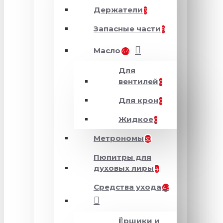
Держатели
3
Запасные части
8
Масло
44
Для
вентилей
0
Для крон
0
Жидкое
0
Метрономы
30
Пюпитры для
духовых лиры
4
Средства ухода
43
Ёршики и