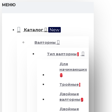
МЕНЮ
Каталог
New
Валторны
Тип валторны
2
Для
начинающих
17
Тройные
1
Двойные
валторны
21
Двойные