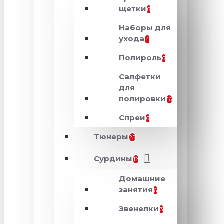
щетки
8
Наборы для
ухода
4
Полироль
6
Салфетки
для
полировки
16
Спреи
6
Тюнеры
25
Сурдины
12
Домашние
занятия
6
Звенелки
3