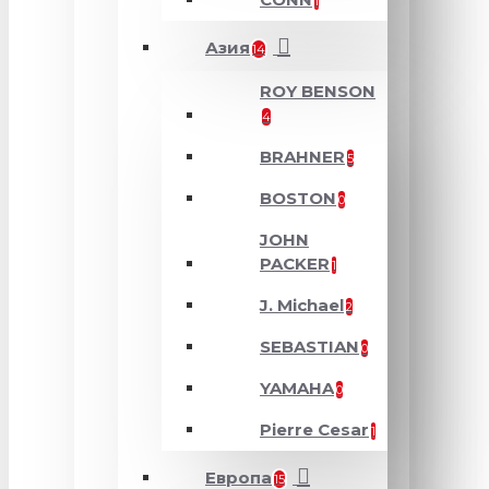
1
Азия
14
ROY BENSON
4
BRAHNER
5
BOSTON
0
JOHN
PACKER
1
J. Michael
2
SEBASTIAN
0
YAMAHA
0
Pierre Cesar
1
Европа
15