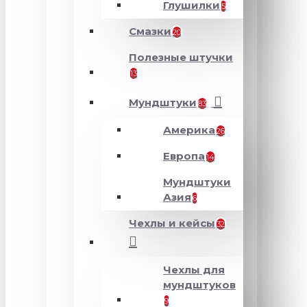
Глушилки
5
Смазки
20
Полезные штучки
13
Мундштуки
83
Америка
26
Европа
14
Мундштуки
Азия
6
Чехлы и кейсы
32
Чехлы для
мундштуков
9