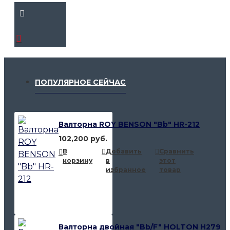
ПОПУЛЯРНОЕ СЕЙЧАС
Валторна ROY BENSON "Bb" HR-212
102,200 руб.
В
Добавить
Сравнить
корзину
в
этот
избранное
товар
Валторна двойная "Bb/F" HOLTON H279