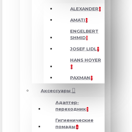
ALEXANDER
0
AMATI
0
ENGELBERT
SHMID
1
JOSEF LIDL
7
HANS HOYER
0
PAXMAN
7
Аксессуары
Адаптер-
переходник
3
Гигиенические
помады
4