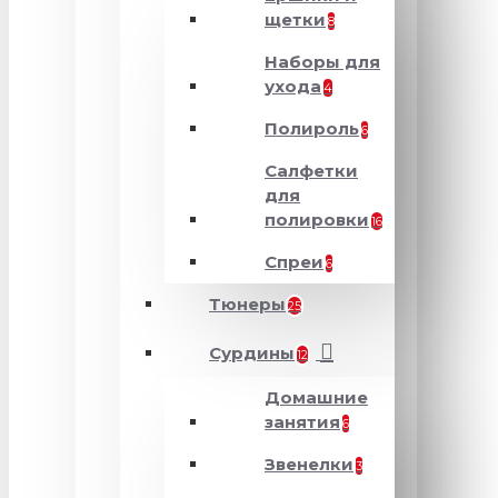
щетки
8
Наборы для
ухода
4
Полироль
6
Салфетки
для
полировки
16
Спреи
6
Тюнеры
25
Сурдины
12
Домашние
занятия
6
Звенелки
3