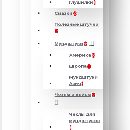
Глушилки
5
Смазки
20
Полезные штучки
13
Мундштуки
83
Америка
26
Европа
14
Мундштуки
Азия
6
Чехлы и кейсы
32
Чехлы для
мундштуков
9