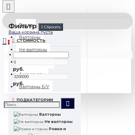
Фильтр
Везде
Сбросить
Ваша корзина пуста
Валторны
СТОИМОСТЬ
0
Не валторны
Ваша корзина пуста
Рожки и горны
руб.
Аксессуары
руб.
Валторны Б/У
ПОДКАТЕГОРИИ
Валторны
Не валторны
Рожки и