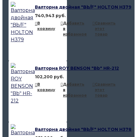
Валторна двойная "Bb/F" HOLTON H379
740,943 руб.
В
Добавить
Сравнить
корзину
в
этот
избранное
товар
Валторна ROY BENSON "Bb" HR-212
102,200 руб.
В
Добавить
Сравнить
корзину
в
этот
избранное
товар
Валторна двойная "Bb/F" HOLTON H378