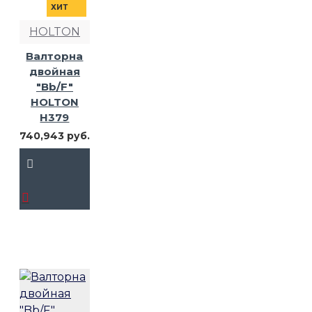
ХИТ
HOLTON
Валторна
двойная
"Bb/F"
HOLTON
H379
740,943 руб.