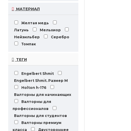
МАТЕРИАЛ
Желтая медь
Латунь
Мельхиор
Нейзильбер
Серебро
Томпак
ТЕГИ
Engelbert Shmit
Engelbert Shmit. Размер М
Holton h-176
Валторны для начинающих
Валторны для
профессионалов
Валторны для студентов
Валторны премиум
класса
Двустороннее