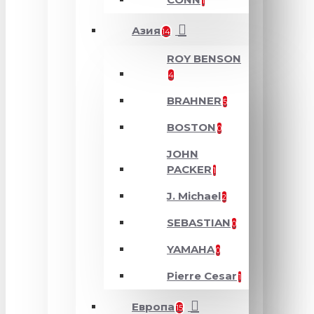
1
Азия
14
ROY BENSON
4
BRAHNER
5
BOSTON
0
JOHN
PACKER
1
J. Michael
2
SEBASTIAN
0
YAMAHA
0
Pierre Cesar
1
Европа
15