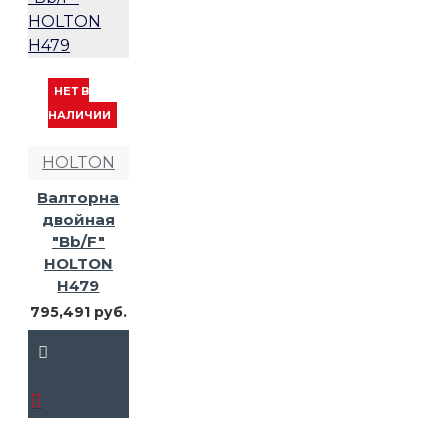
НЕТ В
НАЛИЧИИ
HOLTON
Валторна
двойная
"Bb/F"
HOLTON
H479
795,491 руб.