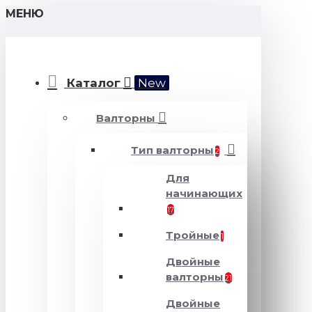
МЕНЮ
Каталог
New
Валторны
Тип валторны
2
Для
начинающих
17
Тройные
1
Двойные
валторны
21
Двойные