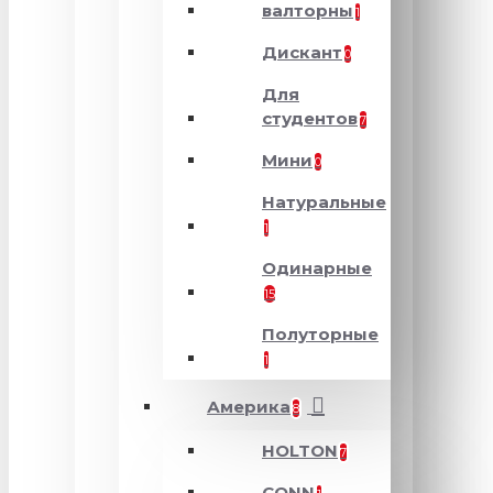
валторны
1
Дискант
0
Для
студентов
7
Мини
0
Натуральные
1
Одинарные
15
Полуторные
1
Америка
8
HOLTON
7
CONN