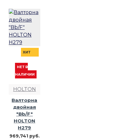
ХИТ
НЕТ В
НАЛИЧИИ
HOLTON
Валторна
двойная
"Bb/F"
HOLTON
H279
969,741 руб.