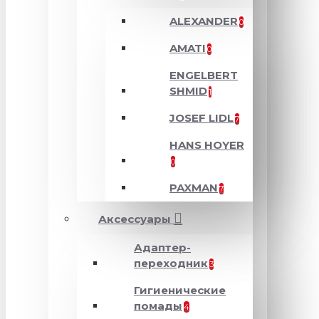
ALEXANDER
0
AMATI
0
ENGELBERT
SHMID
1
JOSEF LIDL
7
HANS HOYER
0
PAXMAN
7
Аксессуары
Адаптер-
переходник
3
Гигиенические
помады
4