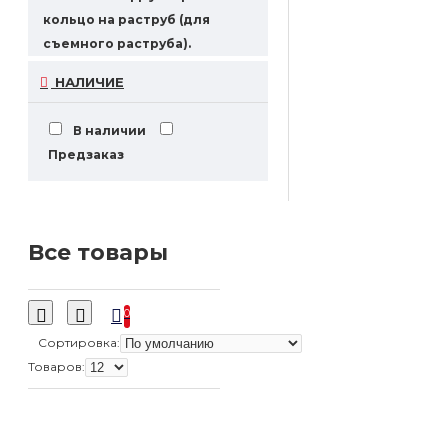
кольцо на раструб (для
съемного раструба).
Германия
Детские
НАЛИЧИЕ
валторны
Натуральные
валторны
Энгельберт
В наличии
Шмит
валторна
Предзаказ
валторна Holton
валторна Шмидт
валторна Шмит
валторна бу
валторна
Все товары
двойная
валторна
купить
двойная
валторна
купить
0
валторну
Сортировка:
Товаров: