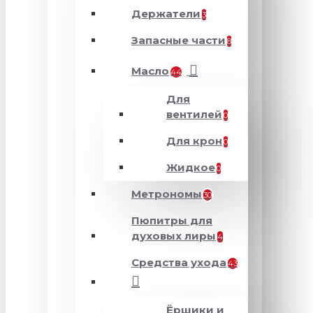
Держатели
3
Запасные части
8
Масло
44
Для
вентилей
0
Для крон
0
Жидкое
0
Метрономы
30
Пюпитры для
духовых лиры
4
Средства ухода
43
Ёршики и