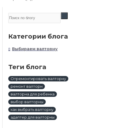
Категории блога
Выбираем валторну
Теги блога
Отремонтировать валторну
ремонт валторн
валторна для ребенка
выбор валторны
как выбрать валторну
адаптер для валторны