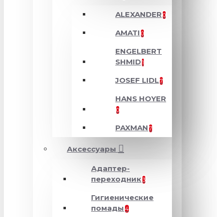
ALEXANDER
0
AMATI
0
ENGELBERT
SHMID
1
JOSEF LIDL
7
HANS HOYER
0
PAXMAN
7
Аксессуары
Адаптер-
переходник
3
Гигиенические
помады
4