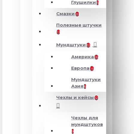
Глушилки
5
Смазки
20
Полезные штучки
13
Мундштуки
83
Америка
26
Европа
14
Мундштуки
Азия
6
Чехлы и кейсы
32
Чехлы для
мундштуков
9