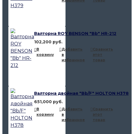
избранное
товар
Валторна ROY BENSON "Bb" HR-212
102,200 руб.
В
Добавить
Сравнить
корзину
в
этот
избранное
товар
Валторна двойная "Bb/F" HOLTON H378
651,000 руб.
В
Добавить
Сравнить
корзину
в
этот
избранное
товар