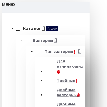
МЕНЮ
Каталог
New
Валторны
Тип валторны
2
Для
начинающих
17
Тройные
1
Двойные
валторны
21
Двойные