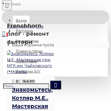
Поиск
Везде
Frenchhorn
Ваша корзина пуста
Валторны
блог - ремонт
0
валторн
Не валторны
Ваша корзина пуста
Рожки и горны
Аксессуары
Валторны Б/У
0
16690
Знакомьтесь,
Котляр М.Е..
Мастерская