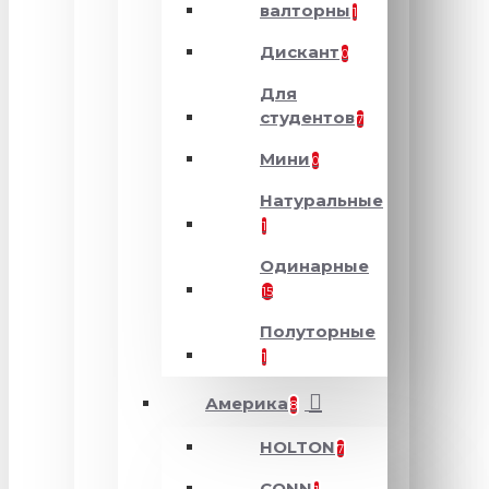
валторны
1
Дискант
0
Для
студентов
7
Мини
0
Натуральные
1
Одинарные
15
Полуторные
1
Америка
8
HOLTON
7
CONN