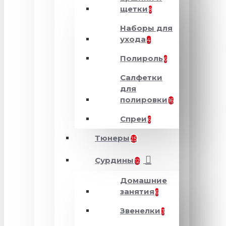
щетки
8
Наборы для
ухода
4
Полироль
6
Салфетки
для
полировки
16
Спреи
6
Тюнеры
25
Сурдины
12
Домашние
занятия
6
Звенелки
3