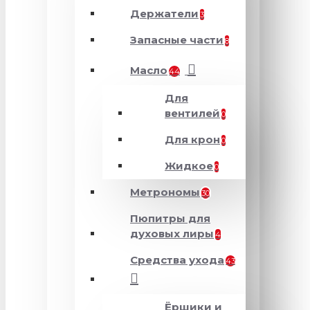
Держатели
3
Запасные части
8
Масло
44
Для
вентилей
0
Для крон
0
Жидкое
0
Метрономы
30
Пюпитры для
духовых лиры
4
Средства ухода
43
Ёршики и