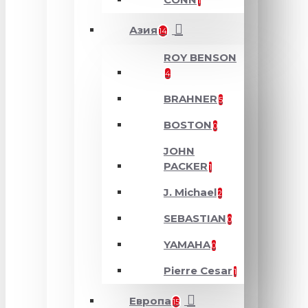
1
Азия
14
ROY BENSON
4
BRAHNER
5
BOSTON
0
JOHN
PACKER
1
J. Michael
2
SEBASTIAN
0
YAMAHA
0
Pierre Cesar
1
Европа
15